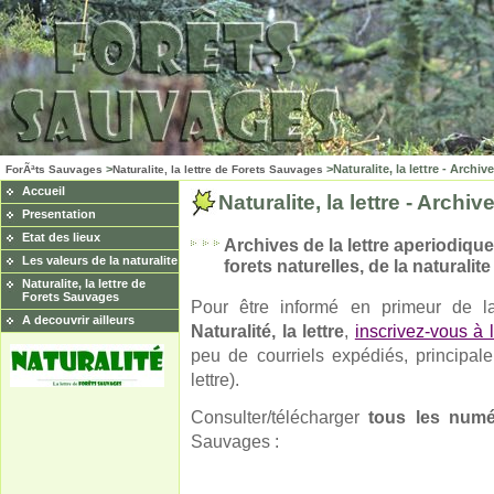
>
>Naturalite, la lettre - Archiv
ForÃªts Sauvages
Naturalite, la lettre de Forets Sauvages
Accueil
Naturalite, la lettre - Archiv
Presentation
Etat des lieux
Archives de la lettre aperiodique
Les valeurs de la naturalite
forets naturelles, de la naturalite
Naturalite, la lettre de
Forets Sauvages
Pour être informé en primeur de 
A decouvrir ailleurs
Naturalité, la lettre
,
inscrivez-vous à
peu de courriels expédiés, principa
lettre).
Consulter/télécharger
tous les num
Sauvages :